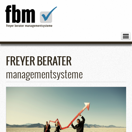
ÜBER FREYER BERATER
FREYER BERATER
LEISTUNGEN
managementsysteme
KONTAKT